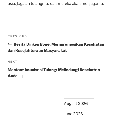
usia. Jagalah tulangmu, dan mereka akan menjagamu.
Post
Previous
PREVIOUS
navigation
Post
Berita Dinkes Bone: Mempromosikan Kesehatan
dan Kesejahteraan Masyarakat
Next
NEXT
Post
Manfaat Imunisasi Tulang: Melindungi Kesehatan
Anda
August 2026
June 2026