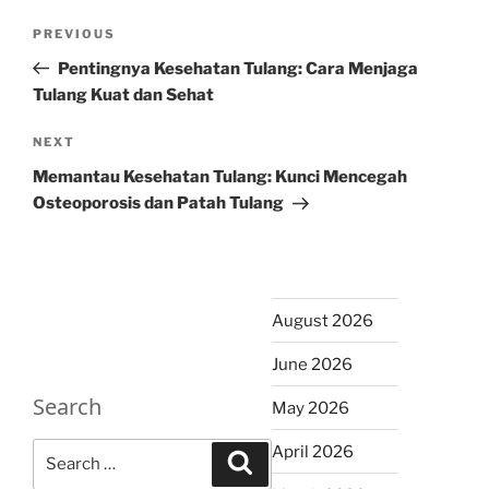
Post
Previous
PREVIOUS
navigation
Post
Pentingnya Kesehatan Tulang: Cara Menjaga
Tulang Kuat dan Sehat
Next
NEXT
Post
Memantau Kesehatan Tulang: Kunci Mencegah
Osteoporosis dan Patah Tulang
August 2026
June 2026
Search
May 2026
Search
April 2026
Search
for: