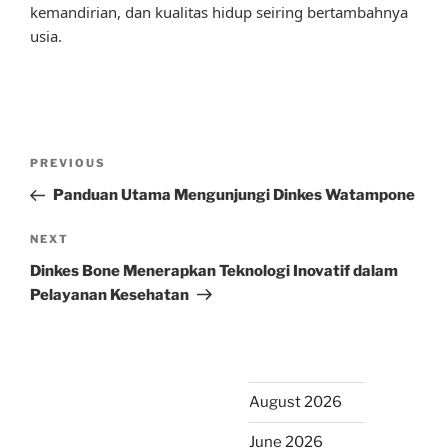
kemandirian, dan kualitas hidup seiring bertambahnya
usia.
Post
Previous
PREVIOUS
navigation
Post
Panduan Utama Mengunjungi Dinkes Watampone
Next
NEXT
Post
Dinkes Bone Menerapkan Teknologi Inovatif dalam
Pelayanan Kesehatan
August 2026
June 2026