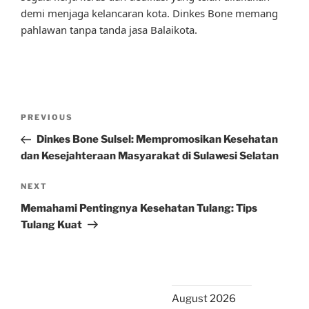
demi menjaga kelancaran kota. Dinkes Bone memang
pahlawan tanpa tanda jasa Balaikota.
Post
Previous
PREVIOUS
navigation
Post
Dinkes Bone Sulsel: Mempromosikan Kesehatan
dan Kesejahteraan Masyarakat di Sulawesi Selatan
Next
NEXT
Post
Memahami Pentingnya Kesehatan Tulang: Tips
Tulang Kuat
August 2026