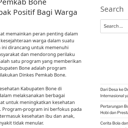
 Pemkab Bone
Search
k Positif Bagi Warga
Search
for:
at memainkan peran penting dalam
kesejahteraan warga dalam suatu
 ini dirancang untuk memenuhi
asyarakat dan mendorong perilaku
 Salah satu program yang memberikan
abupaten Bone adalah program
ilakukan Dinkes Pemkab Bone.
esehatan Kabupaten Bone di
Dari Desa ke Du
if dalam melaksanakan berbagai
Internasional 
at untuk meningkatkan kesehatan
Pertarungan Bo
. Program-program ini berfokus pada
Hobi dan Prest
 termasuk kesehatan ibu dan anak,
nyakit tidak menular.
Cerita Bola da