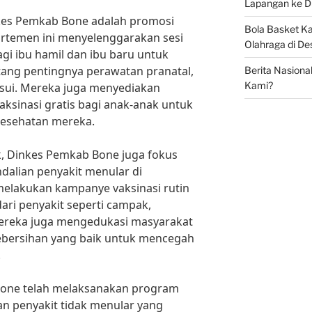
Lapangan ke D
inkes Pemkab Bone adalah promosi
Bola Basket 
artemen ini menyelenggarakan sesi
Olahraga di De
gi ibu hamil dan ibu baru untuk
ang pentingnya perawatan pranatal,
Berita Nasiona
Kami?
usui. Mereka juga menyediakan
ksinasi gratis bagi anak-anak untuk
esehatan mereka.
k, Dinkes Pemkab Bone juga fokus
alian penyakit menular di
melakukan kampanye vaksinasi rutin
ri penyakit seperti campak,
 Mereka juga mengedukasi masyarakat
kebersihan yang baik untuk mencegah
.
 Bone telah melaksanakan program
n penyakit tidak menular yang