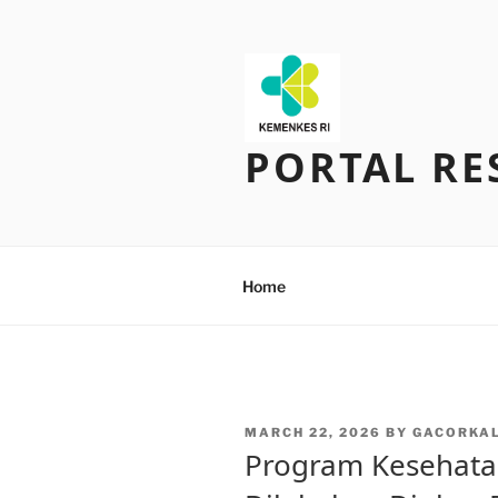
Skip
to
content
PORTAL RE
Home
POSTED
MARCH 22, 2026
BY
GACORKAL
ON
Program Kesehata