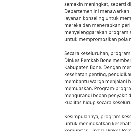
semakin meningkat, seperti di
Departemen ini menawarkan p
layanan konseling untuk mem
mereka dan menerapkan peril
menyelenggarakan program akti
untuk mempromosikan pola ma
Secara keseluruhan, program
Dinkes Pemkab Bone memberi
Kabupaten Bone. Dengan men
kesehatan penting, pendidika
membantu warga menjalani hid
memuaskan. Program-program
mengurangi beban penyakit 
kualitas hidup secara keselur
Kesimpulannya, program kese
untuk meningkatkan kesehata
komunitas. Upaya Dinkes Pe