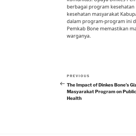
berbagai program kesehatan 
kesehatan masyarakat Kabupa
dalam program-program ini d
Pemkab Bone memastikan mas
warganya.
Post
Previous
PREVIOUS
navigation
Post
The Impact of Dinkes Bone’s Giz
Masyarakat Program on Publi
Health