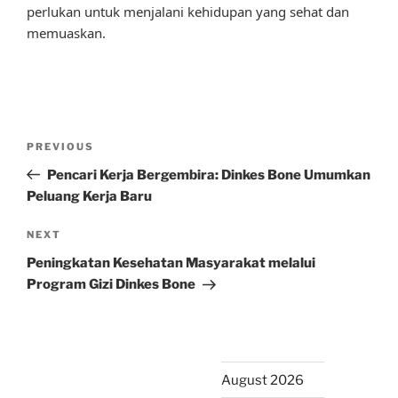
perlukan untuk menjalani kehidupan yang sehat dan
memuaskan.
Post
Previous
PREVIOUS
navigation
Post
Pencari Kerja Bergembira: Dinkes Bone Umumkan
Peluang Kerja Baru
Next
NEXT
Post
Peningkatan Kesehatan Masyarakat melalui
Program Gizi Dinkes Bone
August 2026