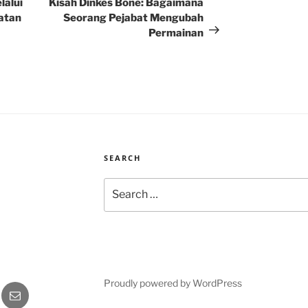
Post
alui
Kisah Dinkes Bone: Bagaimana
atan
Seorang Pejabat Mengubah
Permainan
SEARCH
Search
for:
Proudly powered by WordPress
gram
Email