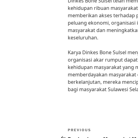
Dinkes Bone Sulsel telah mem
kehidupan ribuan masyarakat 
memberikan akses terhadap p
peluang ekonomi, organisasi
masyarakat dan meningkatkan
keseluruhan.
Karya Dinkes Bone Sulsel me
organisasi akar rumput dap
kehidupan masyarakat yang
memberdayakan masyarakat
berkelanjutan, mereka menci
bagi masyarakat Sulawesi Sela
Post
Previous
PREVIOUS