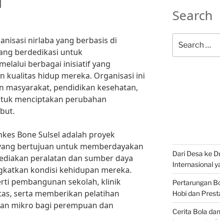
l
Search
Search
anisasi nirlaba yang berbasis di
for:
yang berdedikasi untuk
alui berbagai inisiatif yang
 kualitas hidup mereka. Organisasi ini
 masyarakat, pendidikan kesehatan,
ntuk menciptakan perubahan
but.
kes Bone Sulsel adalah proyek
yang bertujuan untuk memberdayakan
Dari Desa ke Du
ediakan peralatan dan sumber daya
Internasional 
gkatkan kondisi kehidupan mereka.
perti pembangunan sekolah, klinik
Pertarungan Bo
as, serta memberikan pelatihan
Hobi dan Prest
gan mikro bagi perempuan dan
Cerita Bola da