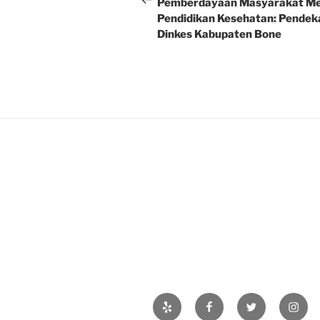
navigation
Post
Pemberdayaan Masyarakat Mel
Pendidikan Kesehatan: Pendek
Dinkes Kabupaten Bone
Yelp
Facebook
Twitter
Insta