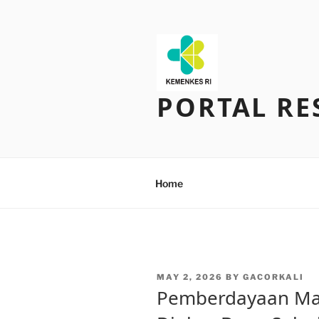
Skip
to
content
PORTAL RE
Home
POSTED
MAY 2, 2026
BY
GACORKALI
ON
Pemberdayaan Mas