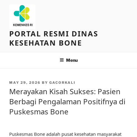
Skip
to
content
PORTAL RESMI DINAS
KESEHATAN BONE
Menu
POSTED
MAY 29, 2026
BY
GACORKALI
ON
Merayakan Kisah Sukses: Pasien
Berbagi Pengalaman Positifnya di
Puskesmas Bone
Puskesmas Bone adalah pusat kesehatan masyarakat