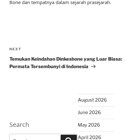
Bone dan tempatnya dalam sejarah prasejarah.
Post
navigation
Next
NEXT
Post
Temukan Keindahan Dinkesbone yang Luar Biasa:
Permata Tersembunyi di Indonesia
August 2026
June 2026
Search
May 2026
Search
April 2026
Search