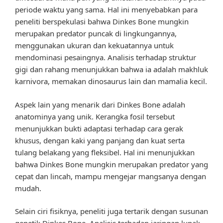
periode waktu yang sama. Hal ini menyebabkan para
peneliti berspekulasi bahwa Dinkes Bone mungkin
merupakan predator puncak di lingkungannya,
menggunakan ukuran dan kekuatannya untuk
mendominasi pesaingnya. Analisis terhadap struktur
gigi dan rahang menunjukkan bahwa ia adalah makhluk
karnivora, memakan dinosaurus lain dan mamalia kecil.
Aspek lain yang menarik dari Dinkes Bone adalah
anatominya yang unik. Kerangka fosil tersebut
menunjukkan bukti adaptasi terhadap cara gerak
khusus, dengan kaki yang panjang dan kuat serta
tulang belakang yang fleksibel. Hal ini menunjukkan
bahwa Dinkes Bone mungkin merupakan predator yang
cepat dan lincah, mampu mengejar mangsanya dengan
mudah.
Selain ciri fisiknya, peneliti juga tertarik dengan susunan