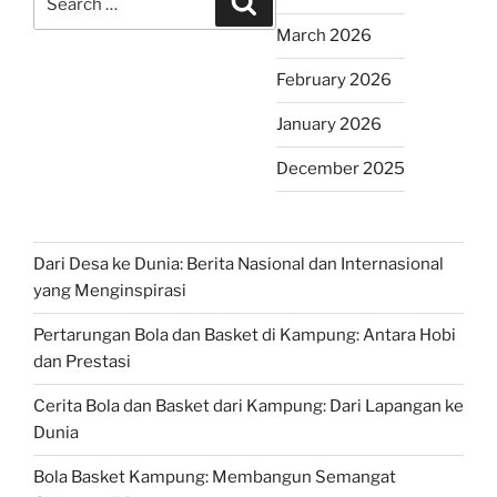
for:
March 2026
February 2026
January 2026
December 2025
Dari Desa ke Dunia: Berita Nasional dan Internasional
yang Menginspirasi
Pertarungan Bola dan Basket di Kampung: Antara Hobi
dan Prestasi
Cerita Bola dan Basket dari Kampung: Dari Lapangan ke
Dunia
Bola Basket Kampung: Membangun Semangat