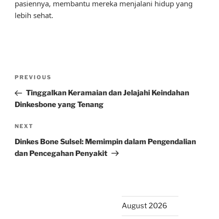
pasiennya, membantu mereka menjalani hidup yang
lebih sehat.
Post
Previous
PREVIOUS
navigation
Post
Tinggalkan Keramaian dan Jelajahi Keindahan
Dinkesbone yang Tenang
Next
NEXT
Post
Dinkes Bone Sulsel: Memimpin dalam Pengendalian
dan Pencegahan Penyakit
August 2026