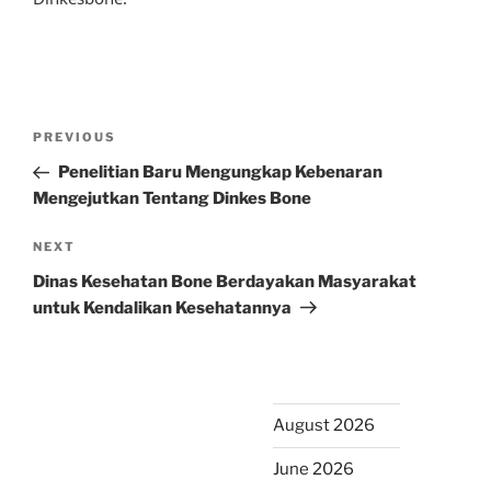
Post
Previous
PREVIOUS
navigation
Post
Penelitian Baru Mengungkap Kebenaran
Mengejutkan Tentang Dinkes Bone
Next
NEXT
Post
Dinas Kesehatan Bone Berdayakan Masyarakat
untuk Kendalikan Kesehatannya
August 2026
June 2026