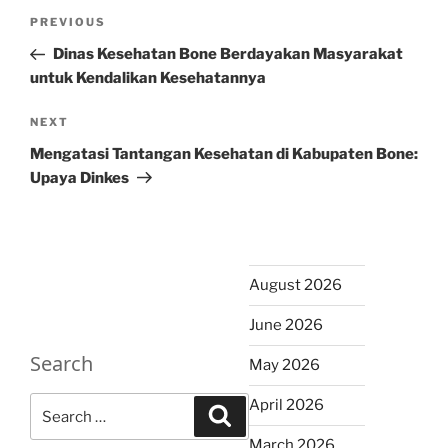
Post
Previous
PREVIOUS
navigation
Post
Dinas Kesehatan Bone Berdayakan Masyarakat
untuk Kendalikan Kesehatannya
Next
NEXT
Post
Mengatasi Tantangan Kesehatan di Kabupaten Bone:
Upaya Dinkes
August 2026
June 2026
Search
May 2026
Search
April 2026
Search
for:
March 2026