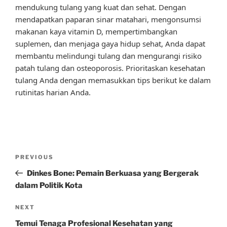
mendukung tulang yang kuat dan sehat. Dengan
mendapatkan paparan sinar matahari, mengonsumsi
makanan kaya vitamin D, mempertimbangkan
suplemen, dan menjaga gaya hidup sehat, Anda dapat
membantu melindungi tulang dan mengurangi risiko
patah tulang dan osteoporosis. Prioritaskan kesehatan
tulang Anda dengan memasukkan tips berikut ke dalam
rutinitas harian Anda.
Post
Previous
PREVIOUS
navigation
Post
Dinkes Bone: Pemain Berkuasa yang Bergerak
dalam Politik Kota
Next
NEXT
Post
Temui Tenaga Profesional Kesehatan yang