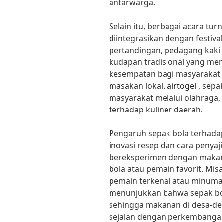
antarwarga.
Selain itu, berbagai acara tur
diintegrasikan dengan festival 
pertandingan, pedagang kaki
kudapan tradisional yang men
kesempatan bagi masyarakat 
masakan lokal.
airtogel
, sepa
masyarakat melalui olahraga, 
terhadap kuliner daerah.
Pengaruh sepak bola terhada
inovasi resep dan cara penyaj
bereksperimen dengan makanan
bola atau pemain favorit. M
pemain terkenal atau minuman
menunjukkan bahwa sepak bo
sehingga makanan di desa-des
sejalan dengan perkembangan