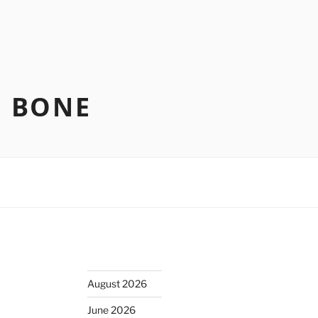
N BONE
August 2026
June 2026