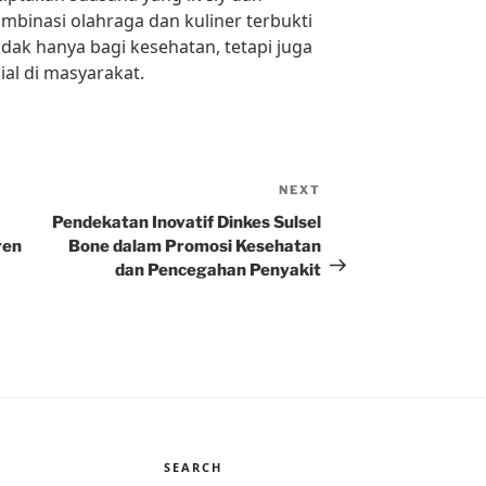
binasi olahraga dan kuliner terbukti
dak hanya bagi kesehatan, tetapi juga
al di masyarakat.
NEXT
Next
Post
Pendekatan Inovatif Dinkes Sulsel
ren
Bone dalam Promosi Kesehatan
dan Pencegahan Penyakit
SEARCH