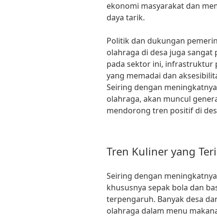
ekonomi masyarakat dan memp
daya tarik.
Politik dan dukungan pemer
olahraga di desa juga sangat 
pada sektor ini, infrastruktu
yang memadai dan aksesibilitas
Seiring dengan meningkatnya 
olahraga, akan muncul genera
mendorong tren positif di des
Tren Kuliner yang Ter
Seiring dengan meningkatnya 
khususnya sepak bola dan bas
terpengaruh. Banyak desa d
olahraga dalam menu makanan