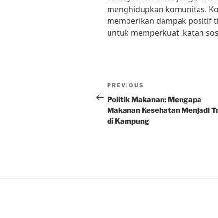
menghidupkan komunitas. Kom
memberikan dampak positif ti
untuk memperkuat ikatan sosi
Post
Previous
PREVIOUS
navigation
Post
Politik Makanan: Mengapa
Makanan Kesehatan Menjadi T
di Kampung