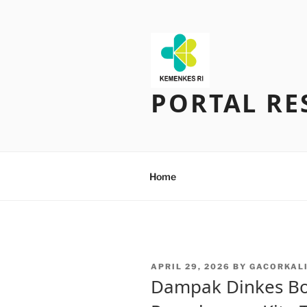
Skip
to
content
PORTAL RE
Home
POSTED
APRIL 29, 2026
BY
GACORKAL
ON
Dampak Dinkes B