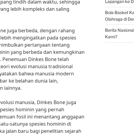
ang tindih dalam waktu, sehingga
Lapangan ke D
ang lebih kompleks dan saling
Bola Basket 
Olahraga di De
 Bone juga berbeda, dengan rahang
Berita Nasiona
Kami?
 lebih mengingatkan pada spesies
enimbulkan pertanyaan tentang
minin yang berbeda dan kemungkinan
a. Penemuan Dinkes Bone telah
ori evolusi manusia tradisional
menyatakan bahwa manusia modern
bar ke belahan dunia lain,
 lainnya.
evolusi manusia, Dinkes Bone juga
pesies hominin yang pernah
emuan fosil ini menantang anggapan
atu-satunya spesies hominin di
 jalan baru bagi penelitian sejarah