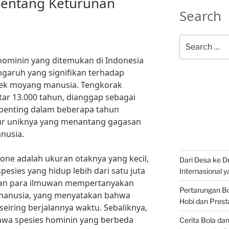
entang Keturunan
Search
Search
for:
 hominin yang ditemukan di Indonesia
ngaruh yang signifikan terhadap
ek moyang manusia. Tengkorak
itar 13.000 tahun, dianggap sebagai
rpenting dalam beberapa tahun
tur uniknya yang menantang gagasan
anusia.
Bone adalah ukuran otaknya yang kecil,
Dari Desa ke Du
esies yang hidup lebih dari satu juta
Internasional 
bkan para ilmuwan mempertanyakan
Pertarungan Bo
 manusia, yang menyatakan bahwa
Hobi dan Prest
eiring berjalannya waktu. Sebaliknya,
wa spesies hominin yang berbeda
Cerita Bola da