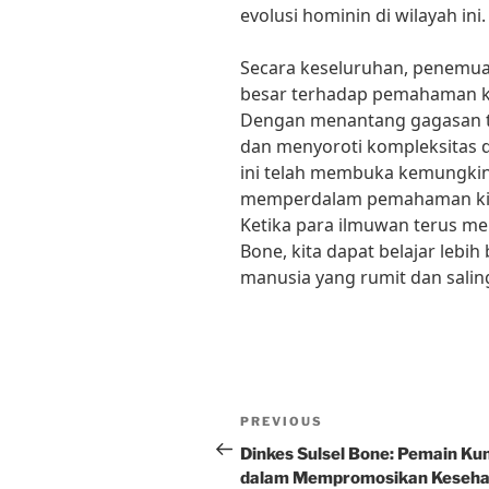
evolusi hominin di wilayah ini.
Secara keseluruhan, penemu
besar terhadap pemahaman k
Dengan menantang gagasan tr
dan menyoroti kompleksitas d
ini telah membuka kemungkin
memperdalam pemahaman kita 
Ketika para ilmuwan terus me
Bone, kita dapat belajar lebih
manusia yang rumit dan sali
Post
Previous
PREVIOUS
navigation
Post
Dinkes Sulsel Bone: Pemain Kun
dalam Mempromosikan Keseha