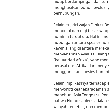
hidup berdampingan dan tump
menghasilkan pohon evolusi y
berhubungan.
Selain itu, ciri wajah Dinkes
menonjol dan gigi besar yang
hominin terdahulu. Hal ini m
hubungan antara spesies ho
kawin silang di antara merek
menyebabkan evaluasi ulang te
“keluar dari Afrika”, yang 
berasal dari Afrika dan menye
menggantikan spesies hominin
Selain implikasinya terhadap 
menyoroti keanekaragaman s
menghuni Asia Tenggara. Pen
bahwa Homo sapiens adalah s
wilayah tersebut, dan membuka