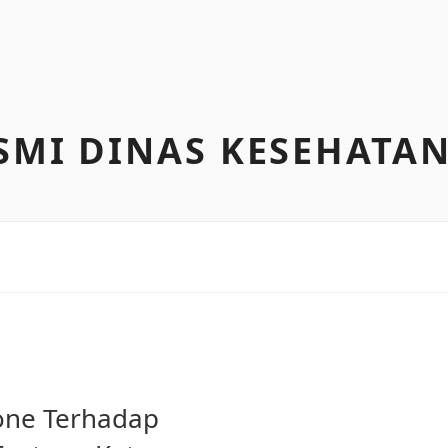
SMI DINAS KESEHATA
I
one Terhadap